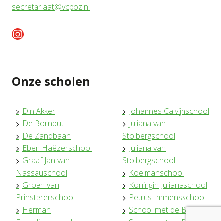
secretariaat@vcpoz.nl
Instagram
Onze scholen
D'n Akker
Johannes Calvijnschool
De Bornput
Juliana van
De Zandbaan
Stolbergschool
Eben Haëzerschool
Juliana van
Graaf Jan van
Stolbergschool
Nassauschool
Koelmanschool
Groen van
Koningin Julianaschool
Prinstererschool
Petrus Immensschool
Herman
School met de Bijbel