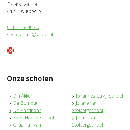
Elstarstraat 1a
4421 DV Kapelle
0113 - 78 40 40
secretariaat@vcpoz.nl
Instagram
Onze scholen
D'n Akker
Johannes Calvijnschool
De Bornput
Juliana van
De Zandbaan
Stolbergschool
Eben Haëzerschool
Juliana van
Graaf Jan van
Stolbergschool