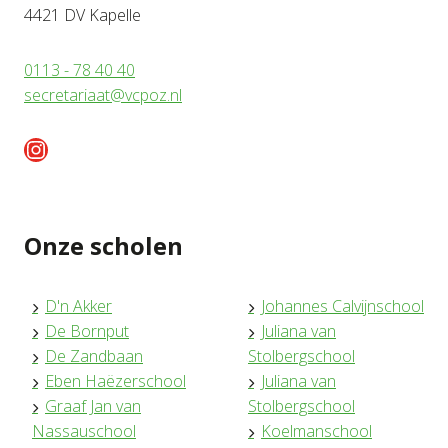
4421 DV Kapelle
0113 - 78 40 40
secretariaat@vcpoz.nl
Instagram
Onze scholen
D'n Akker
Johannes Calvijnschool
De Bornput
Juliana van
De Zandbaan
Stolbergschool
Eben Haëzerschool
Juliana van
Graaf Jan van
Stolbergschool
Nassauschool
Koelmanschool