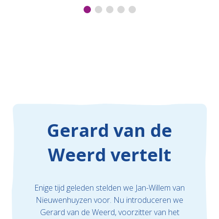
Florian Quik
,
Directeur Groen van Prinstererschool in
Scherpenisse
Anna Sinke
,
Leerkracht en IB’er De Bornput Oostdijk
Gerard van de
Weerd vertelt
Enige tijd geleden stelden we Jan-Willem van
Nieuwenhuyzen voor. Nu introduceren we
Gerard van de Weerd, voorzitter van het