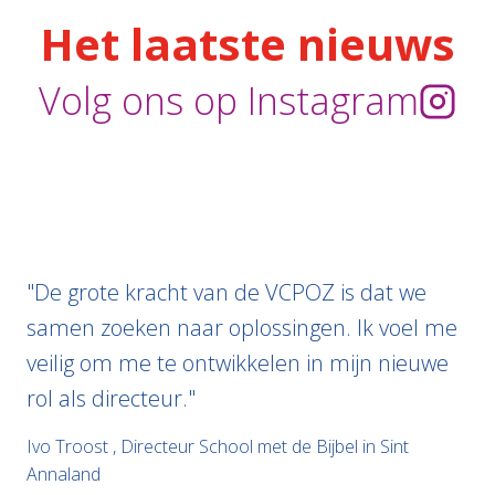
Het laatste nieuws
Volg ons op Instagram
"De grote kracht van de VCPOZ is dat we
samen zoeken naar oplossingen. Ik voel me
veilig om me te ontwikkelen in mijn nieuwe
rol als directeur."
Ivo Troost
,
Directeur School met de Bijbel in Sint
Annaland
Jan Willem Nieuwenhuyzen
Robert van der Hart
,
Voorzitter GMR
,
Lid College van Bestuur