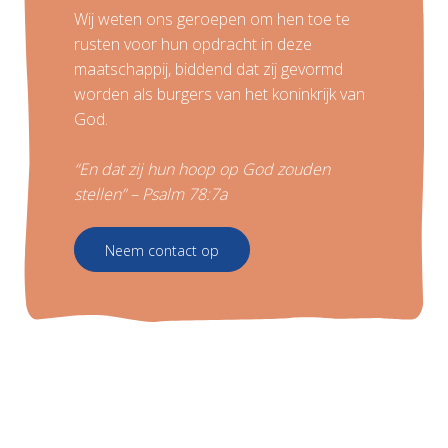
Wij weten ons geroepen om hen toe te
rusten voor hun opdracht in deze
maatschappij, biddend dat zij gevormd
worden als burgers van het koninkrijk van
God.
“En dat zij hun hoop op God zouden
stellen” – Psalm 78:7a
Neem contact op