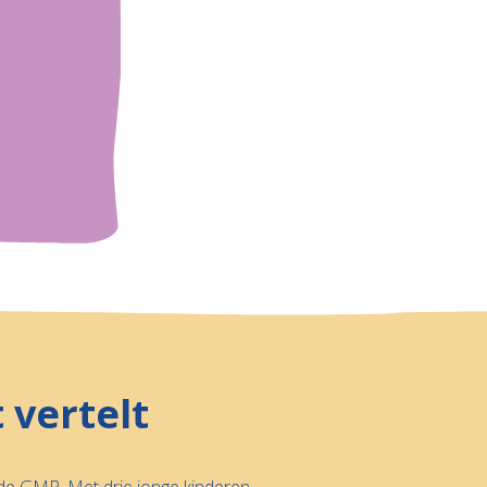
 vertelt
n de GMR. Met drie jonge kinderen,