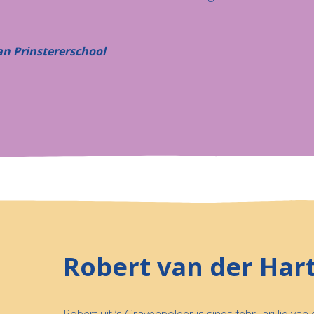
an Prinstererschool
Robert van der Hart
Robert uit ’s Gravenpolder is sinds februari lid va