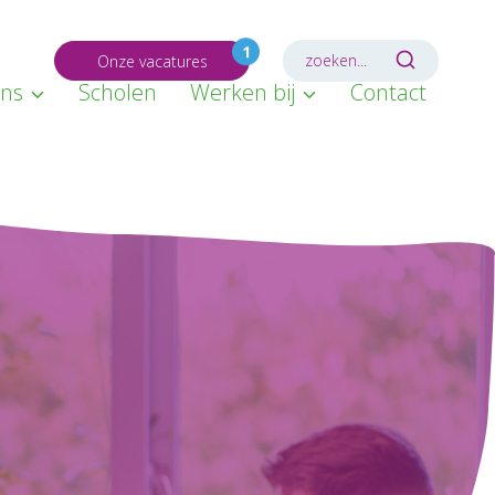
1
zoeken...
Onze vacatures
ons
Scholen
Werken bij
Contact