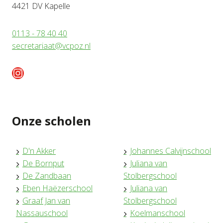
4421 DV Kapelle
0113 - 78 40 40
secretariaat@vcpoz.nl
Instagram
Onze scholen
D'n Akker
Johannes Calvijnschool
De Bornput
Juliana van
De Zandbaan
Stolbergschool
Eben Haëzerschool
Juliana van
Graaf Jan van
Stolbergschool
Nassauschool
Koelmanschool