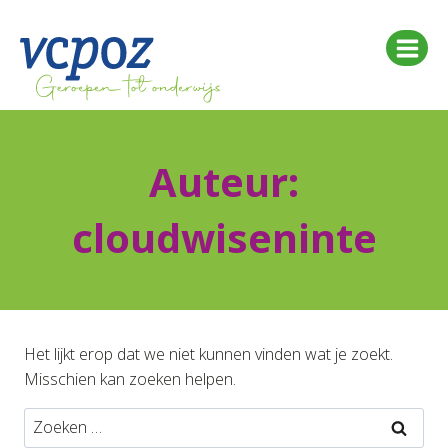
Doorgaan
naar
inhoud
Auteur:
cloudwiseninte
Het lijkt erop dat we niet kunnen vinden wat je zoekt.
Misschien kan zoeken helpen.
Zoeken
naar: