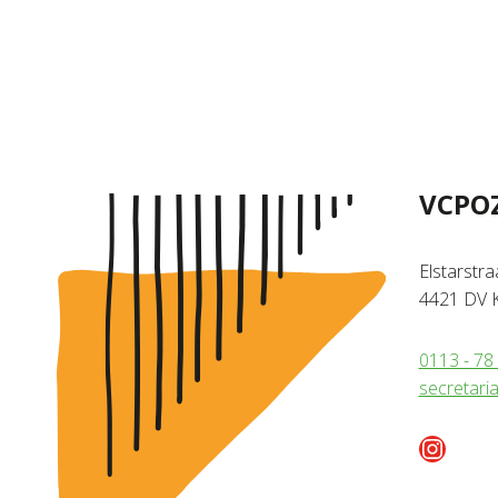
VCPO
Elstarstra
4421 DV K
0113 - 78
secretari
Instag