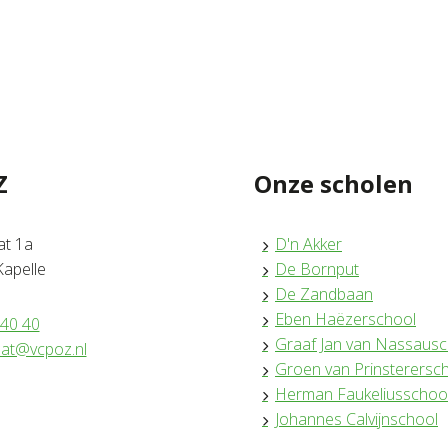
Z
Onze scholen
at 1a
D'n Akker
apelle
De Bornput
De Zandbaan
Eben Haëzerschool
 40 40
Graaf Jan van Nassausc
aat@vcpoz.nl
Groen van Prinsterersc
Herman Faukeliusschoo
ram
Johannes Calvijnschool